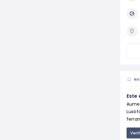
RE
Este 
Aumen
Lusóf
ferram
Veri