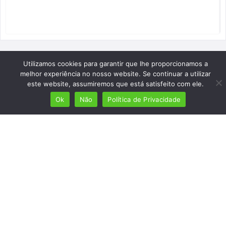
Utilizamos cookies para garantir que lhe proporcionamos a
melhor experiência no nosso website. Se continuar a utilizar
este website, assumiremos que está satisfeito com ele.
Ok
Não
Política de Privacidade
Mais de 7 milhões de lusófonos
Mais de 2000 lugares cadastrados
Presença em 8 países
Links úteis