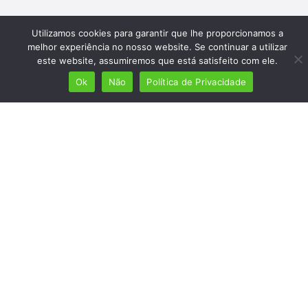
Utilizamos cookies para garantir que lhe proporcionamos a
melhor experiência no nosso website. Se continuar a utilizar
este website, assumiremos que está satisfeito com ele.
Ok
Não
Política de Privacidade
Mais de 7 milhões de lusófonos
Mais de 2000 lugares cadastrados
Presença em 8 países
Links úteis
Início
Ver planos
Termos e condições