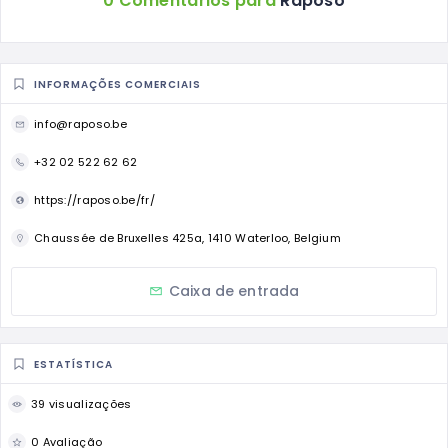
0 Comentários para
Raposo
INFORMAÇÕES COMERCIAIS
info@raposo.be
+32 02 522 62 62
https://raposo.be/fr/
Chaussée de Bruxelles 425a, 1410 Waterloo, Belgium
Caixa de entrada
ESTATÍSTICA
39 visualizações
0 Avaliação