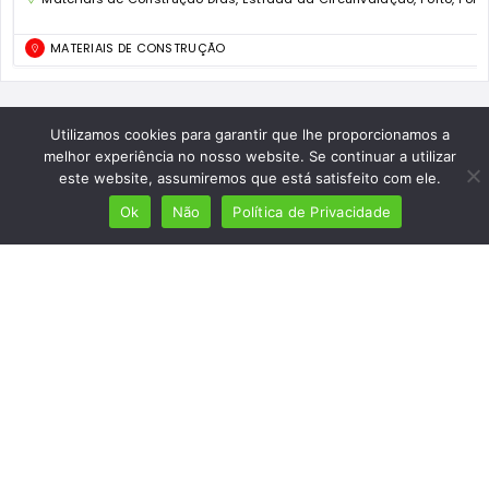
MATERIAIS DE CONSTRUÇÃO
Utilizamos cookies para garantir que lhe proporcionamos a
melhor experiência no nosso website. Se continuar a utilizar
este website, assumiremos que está satisfeito com ele.
Ok
Não
Política de Privacidade
Mais de 7 milhões de lusófonos
Mais de 2000 lugares cadastrados
Presença em 8 países
Links úteis