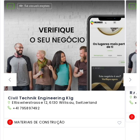
54 visualizações
R.r.
Rue
Civil Technik Engineering Klg
Ettiswilerstrasse 12, 6130 Willisau, Switzerland
+3
+41 795897492
M
MATERIAIS DE CONSTRUÇÃO