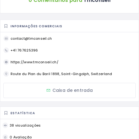
0 Comentários para
Tmconseil
INFORMAÇÕES COMERCIAIS
contact@tmconseil.ch
+41 767625396
https://www.tmconseil.ch/
Route du Plan du Baril 1898, Saint-Gingolph, Switzerland
Caixa de entrada
ESTATÍSTICA
38 visualizações
0 Avaliação