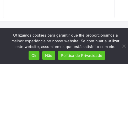
Utilizamos cookies para garantir que lhe proporcionamos a
melhor experiência no nosso website. Se continuar a utilizar
este website, assumiremos que está satisfeito com ele.
Ok
Não
Política de Privacidade
Mais de 7 milhões de lusófonos
Mais de 2000 lugares cadastrados
Presença em 8 países
Links úteis