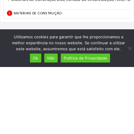
MATERIAIS DE CONSTRUÇÃO
Utilizamos cookies para garantir que lhe proporcionamos a
melhor experiência no nosso website. Se continuar a utilizar
este website, assumiremos que está satisfeito com ele.
Ok
Não
Política de Privacidade
Mais de 7 milhões de lusófonos
Mais de 2000 lugares cadastrados
Presença em 8 países
Links úteis