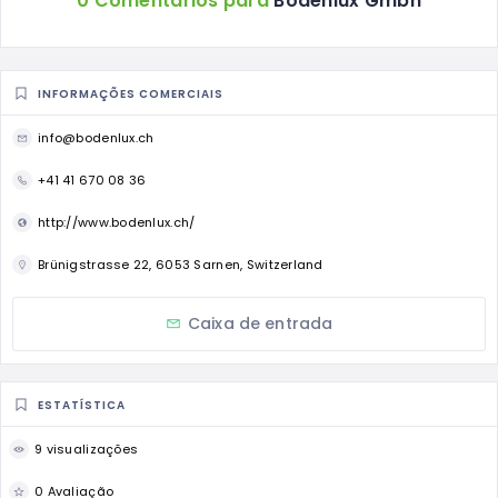
0 Comentários para
Bodenlux Gmbh
INFORMAÇÕES COMERCIAIS
info@bodenlux.ch
+41 41 670 08 36
http://www.bodenlux.ch/
Brünigstrasse 22, 6053 Sarnen, Switzerland
Caixa de entrada
ESTATÍSTICA
9 visualizações
0 Avaliação