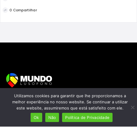
0 Compartilhar
Utilizamos cookies para garantir que lhe proporcionamos a
Mais de 7 milhões de lusófonos
melhor experiência no nosso website. Se continuar a utilizar
Mais de 2000 lugares cadastrados
este website, assumiremos que está satisfeito com ele.
Presença em 8 países
Ok
Não
Política de Privacidade
Links úteis