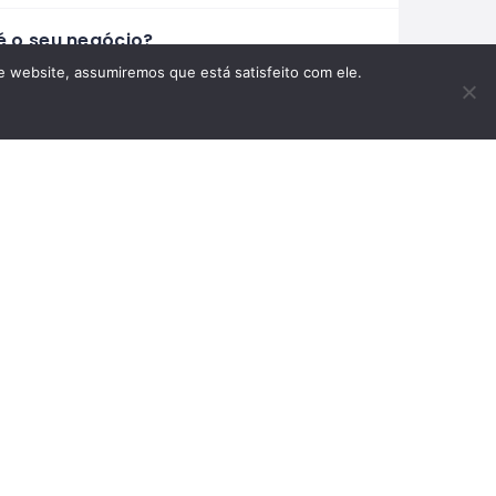
é o seu negócio?
te a visibilidade do seu negócio no Mundo
te website, assumiremos que está satisfeito com ele.
ono com um perfil profissional e mais
entas incríveis para atrair mais clientes.
ficar este Negócio
APA