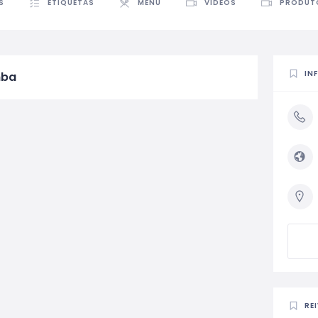
S
ETIQUETAS
MENU
VÍDEOS
PRODUT
IN
mba
RE