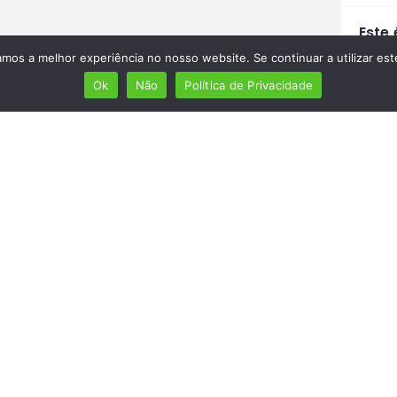
Este 
Aumen
amos a melhor experiência no nosso website. Se continuar a utilizar es
Lusóf
Ok
Não
Política de Privacidade
ferram
Veri
M