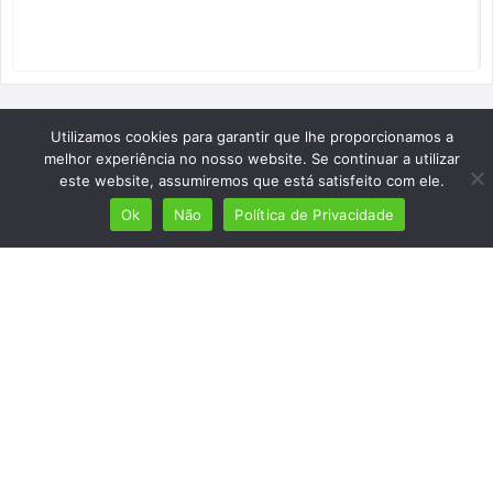
Utilizamos cookies para garantir que lhe proporcionamos a
melhor experiência no nosso website. Se continuar a utilizar
este website, assumiremos que está satisfeito com ele.
Ok
Não
Política de Privacidade
Mais de 7 milhões de lusófonos
Mais de 2000 lugares cadastrados
Presença em 8 países
Links úteis