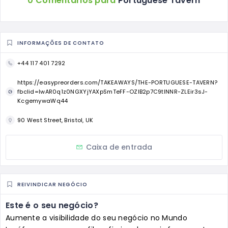
0 Comentários para
Portuguese Tavern
INFORMAÇÕES DE CONTATO
+44 117 401 7292
https://easypreorders.com/TAKEAWAYS/THE-PORTUGUESE-TAVERN?
fbclid=IwAR0q1z0NGXYjYAXpSmTeFF-OZlB2p7C9tlNNR-ZLEir3sJ-
KcgemywaWq44
90 West Street, Bristol, UK
Caixa de entrada
REIVINDICAR NEGÓCIO
Este é o seu negócio?
Aumente a visibilidade do seu negócio no Mundo