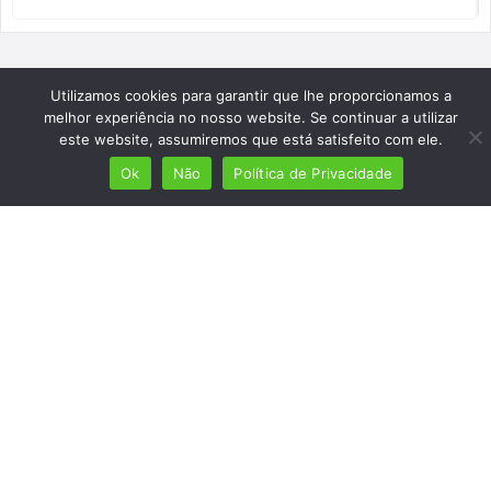
Utilizamos cookies para garantir que lhe proporcionamos a
melhor experiência no nosso website. Se continuar a utilizar
este website, assumiremos que está satisfeito com ele.
Ok
Não
Política de Privacidade
Mais de 7 milhões de lusófonos
Mais de 2000 lugares cadastrados
Presença em 8 países
Links úteis
Início