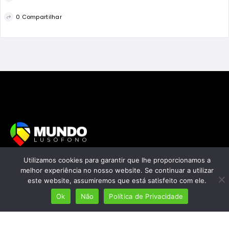
0 Compartilhar
Utilizamos cookies para garantir que lhe proporcionamos a
Mais de 7 milhões de lusófonos
melhor experiência no nosso website. Se continuar a utilizar
Mais de 2000 lugares cadastrados
este website, assumiremos que está satisfeito com ele.
Presença em 8 países
Ok
Não
Política de Privacidade
Links úteis