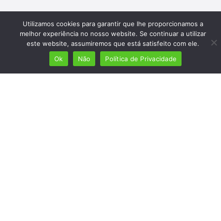
Utilizamos cookies para garantir que lhe proporcionamos a
melhor experiência no nosso website. Se continuar a utilizar
este website, assumiremos que está satisfeito com ele.
Ok
Não
Política de Privacidade
Mais de 7 milhões de lusófonos
Mais de 2000 lugares cadastrados
Presença em 8 países
Links úteis
Início
Ver planos
Termos e condições