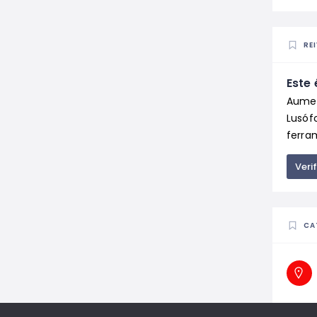
RE
Este 
Aumen
Lusóf
ferram
Veri
CA