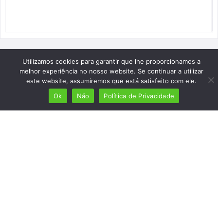
Utilizamos cookies para garantir que lhe proporcionamos a
melhor experiência no nosso website. Se continuar a utilizar
este website, assumiremos que está satisfeito com ele.
Ok
Não
Política de Privacidade
Mais de 7 milhões de lusófonos
Mais de 2000 lugares cadastrados
Presença em 8 países
Links úteis