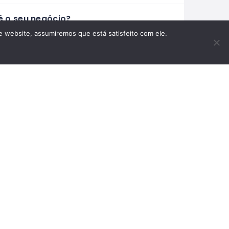
é o seu negócio?
te a visibilidade do seu negócio no Mundo
te website, assumiremos que está satisfeito com ele.
ono com um perfil profissional e mais
entas incríveis para atrair mais clientes.
ficar este Negócio
APA