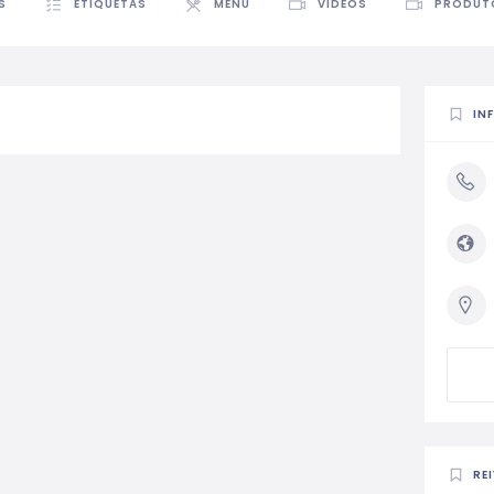
S
ETIQUETAS
MENU
VÍDEOS
PRODUT
IN
RE