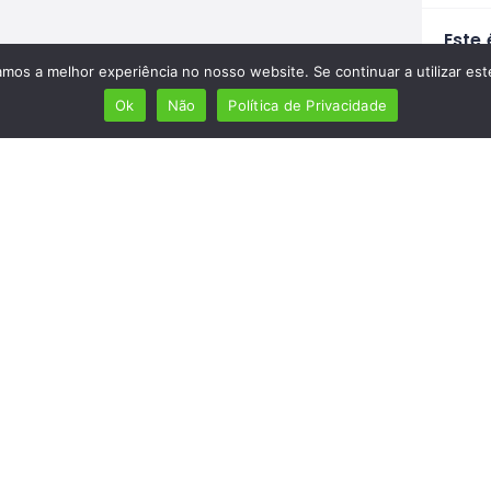
Este 
Aumen
amos a melhor experiência no nosso website. Se continuar a utilizar es
Lusóf
Ok
Não
Política de Privacidade
ferram
Veri
M