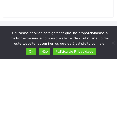
Utilizamos cookies para garantir que lhe proporcionamos a
melhor experiência no nosso website. Se continuar a utilizar
este website, assumiremos que está satisfeito com ele.
Ok
Não
Política de Privacidade
Mais de 7 milhões de lusófonos
Mais de 2000 lugares cadastrados
Presença em 8 países
Links úteis