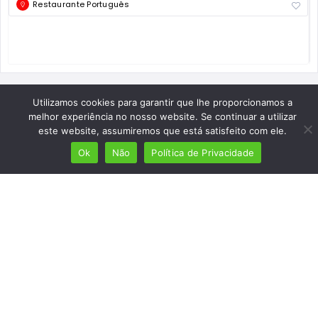
Restaurante Português
Utilizamos cookies para garantir que lhe proporcionamos a
melhor experiência no nosso website. Se continuar a utilizar
este website, assumiremos que está satisfeito com ele.
Ok
Não
Política de Privacidade
Mais de 7 milhões de lusófonos
Mais de 2000 lugares cadastrados
Presença em 8 países