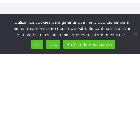
Utilizamos cookies para garantir que lhe proporcionamos a
melhor experiência no nosso website. Se continuar a utilizar
este website, assumiremos que está satisfeito com ele.
Ok
Não
Política de Privacidade
Mais de 7 milhões de lusófonos
Mais de 2000 lugares cadastrados
Presença em 8 países
Links úteis
Início
Ver planos