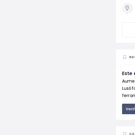
RE
Este 
Aumen
Lusóf
ferram
Veri
CA