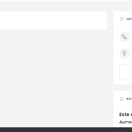
IN
RE
Este 
Aumen
Lusóf