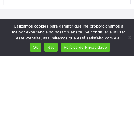
Utilizamos cookies para garantir que lhe proporcionamos a
melhor experiência no nosso website. Se continuar a utilizar
este website, assumiremos que está satisfeito com ele.
Ok
Não
Política de Privacidade
Mais de 7 milhões de lusófonos
Mais de 2000 lugares cadastrados
Presença em 8 países
Links úteis
Início