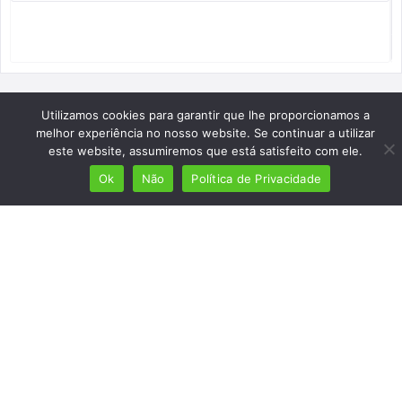
Utilizamos cookies para garantir que lhe proporcionamos a
melhor experiência no nosso website. Se continuar a utilizar
este website, assumiremos que está satisfeito com ele.
Ok
Não
Política de Privacidade
Mais de 7 milhões de lusófonos
Mais de 2000 lugares cadastrados
Presença em 8 países
Links úteis