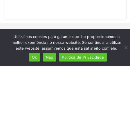
Utilizamos cookies para garantir que lhe proporcionamos a
melhor experiência no nosso website. Se continuar a utilizar
este website, assumiremos que está satisfeito com ele.
Ok
Não
Política de Privacidade
Mais de 7 milhões de lusófonos
Mais de 2000 lugares cadastrados
Presença em 8 países
Links úteis