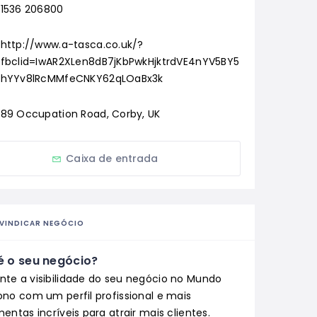
1536 206800
http://www.a-tasca.co.uk/?
fbclid=IwAR2XLen8dB7jKbPwkHjktrdVE4nYV5BY5
hYYv8lRcMMfeCNKY62qLOaBx3k
89 Occupation Road, Corby, UK
Caixa de entrada
IVINDICAR NEGÓCIO
é o seu negócio?
te a visibilidade do seu negócio no Mundo
ono com um perfil profissional e mais
entas incríveis para atrair mais clientes.