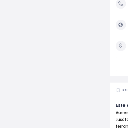
RE
Este 
Aumen
Lusóf
ferram