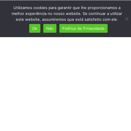
Utilizamos cookies para garantir que lhe proporcionamos a
melhor experiência no nosso website. Se continuar a utilizar
este website, assumiremos que está satisfeito com ele.
Ok
Não
Política de Privacidade
Mais de 7 milhões de lusófonos
Mais de 2000 lugares cadastrados
Presença em 8 países
Links úteis
Início
Ver planos
Termos e condições
Política de Privacidade