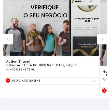
Action Travel
Rue Émile Féron 168, 1060 Saint-Gilles, Belgium
+32 02 343 73 99
Hor
Ru
+
AGÊNCIA DE VIAGENS
A