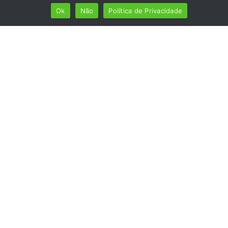
Ok
Não
Política de Privacidade
Mais de 7 milhões de lusófonos
Mais de 2000 lugares cadastrados
Presença em 8 países
Links úteis
Início
Ver planos
Termos e condições