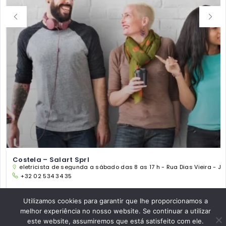
Costela – Salart Sprl
eletricista de segunda a sábado das 8 as 17 h - Rua Dias Vieira - Ja
+32 02 534 34 35
TALHO
Utilizamos cookies para garantir que lhe proporcionamos a
melhor experiência no nosso website. Se continuar a utilizar
este website, assumiremos que está satisfeito com ele.