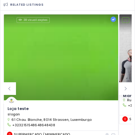
RELATED LISTINGS
38 visualizações
Markt
Rue 
+32
Loja teste
slogan
SU
61 Chau. Blanche, 8014 Strassen, Luxemburgo
+3232151548648648438
SUPERMERCADO / MINIMERCADO