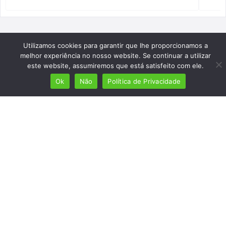
Utilizamos cookies para garantir que lhe proporcionamos a
melhor experiência no nosso website. Se continuar a utilizar
este website, assumiremos que está satisfeito com ele.
Ok
Não
Política de Privacidade
Mais de 7 milhões de lusófonos
Mais de 2000 lugares cadastrados
Presença em 8 países
Links úteis
Início