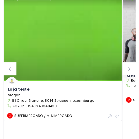
Markt
Rue 
+32
Loja teste
slogan
SU
61 Chau. Blanche, 8014 Strassen, Luxemburgo
+3232151548648648438
SUPERMERCADO / MINIMERCADO