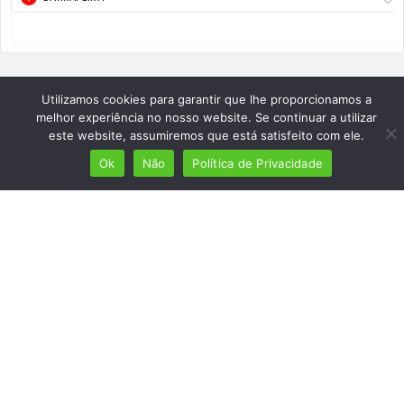
Utilizamos cookies para garantir que lhe proporcionamos a
melhor experiência no nosso website. Se continuar a utilizar
este website, assumiremos que está satisfeito com ele.
Ok
Não
Política de Privacidade
Mais de 7 milhões de lusófonos
Mais de 2000 lugares cadastrados
Presença em 8 países
Links úteis