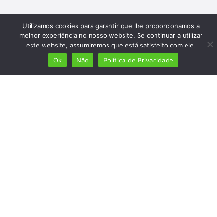
Utilizamos cookies para garantir que lhe proporcionamos a
melhor experiência no nosso website. Se continuar a utilizar
este website, assumiremos que está satisfeito com ele.
Ok
Não
Política de Privacidade
Mais de 7 milhões de lusófonos
Mais de 2000 lugares cadastrados
Presença em 8 países
Links úteis
Início
Ver planos
Termos e condições