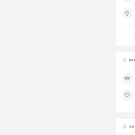
ES
CA