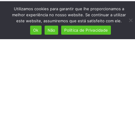
Utilizamos cookies para garantir que lhe proporcionamos a
melhor experiência no nosso website. Se continuar a utilizar
este website, assumiremos que está satisfeito com ele.
Ok
Não
Política de Privacidade
Mais de 7 milhões de lusófonos
Mais de 2000 lugares cadastrados
Presença em 8 países
Links úteis
Início
Ver planos
Termos e condições
Política de Privacidade