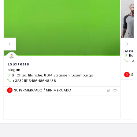
Markt
Rue 
+32
Loja teste
slogan
SU
61 Chau. Blanche, 8014 Strassen, Luxemburgo
+3232151548648648438
SUPERMERCADO / MINIMERCADO