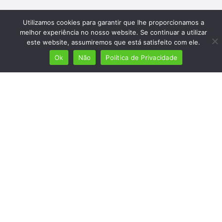
Utilizamos cookies para garantir que lhe proporcionamos a
melhor experiência no nosso website. Se continuar a utilizar
este website, assumiremos que está satisfeito com ele.
Ok
Não
Política de Privacidade
Mais de 7 milhões de lusófonos
Mais de 2000 lugares cadastrados
Presença em 8 países
Links úteis
Início
Ver planos
Termos e condições