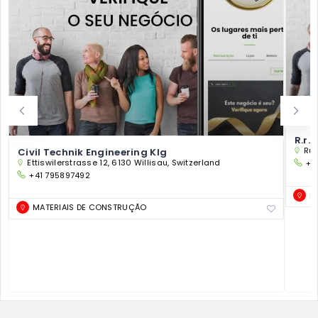
R.r.
Rue
Civil Technik Engineering Klg
Ettiswilerstrasse 12, 6130 Willisau, Switzerland
+3
+41 795897492
M
MATERIAIS DE CONSTRUÇÃO