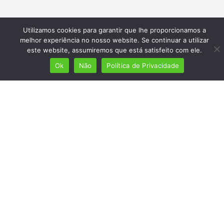
Utilizamos cookies para garantir que lhe proporcionamos a
melhor experiência no nosso website. Se continuar a utilizar
este website, assumiremos que está satisfeito com ele.
Ok
Não
Política de Privacidade
Mais de 7 milhões de lusófonos
Mais de 2000 lugares cadastrados
Presença em 8 países
Links úteis
Início
Ver planos