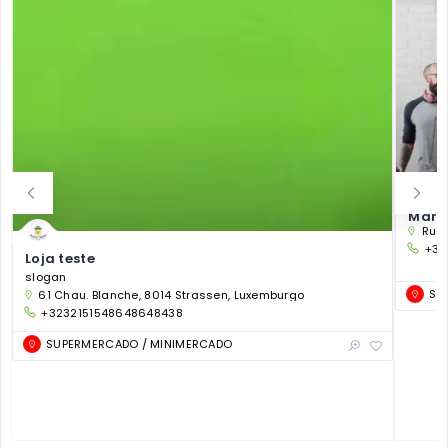
Markt
Rue 
+32
Loja teste
slogan
SU
61 Chau. Blanche, 8014 Strassen, Luxemburgo
+3232151548648648438
SUPERMERCADO / MINIMERCADO