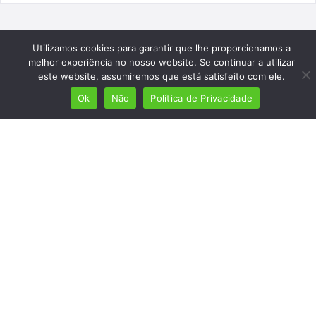
Utilizamos cookies para garantir que lhe proporcionamos a
melhor experiência no nosso website. Se continuar a utilizar
este website, assumiremos que está satisfeito com ele.
Ok
Não
Política de Privacidade
Mais de 7 milhões de lusófonos
Mais de 2000 lugares cadastrados
Presença em 8 países
Links úteis
Início
Ver planos