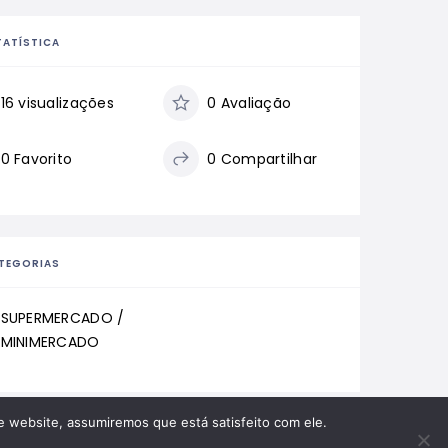
TATÍSTICA
16 visualizações
0 Avaliação
0 Favorito
0 Compartilhar
TEGORIAS
SUPERMERCADO /
MINIMERCADO
te website, assumiremos que está satisfeito com ele.
APA