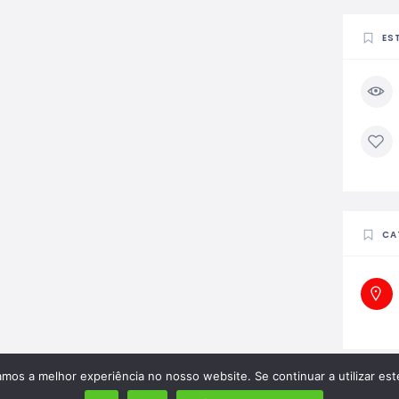
ES
CA
amos a melhor experiência no nosso website. Se continuar a utilizar es
M