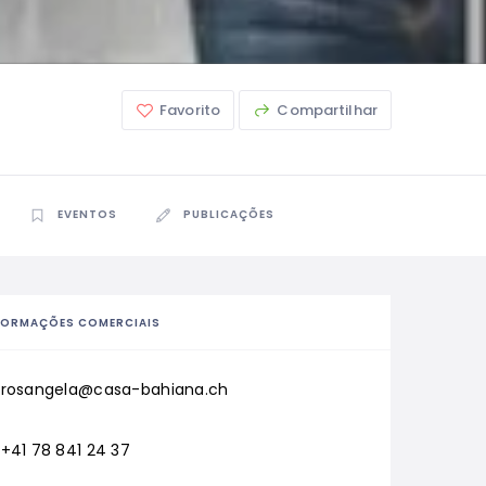
Favorito
Compartilhar
EVENTOS
PUBLICAÇÕES
FORMAÇÕES COMERCIAIS
rosangela@casa-bahiana.ch
+41 78 841 24 37