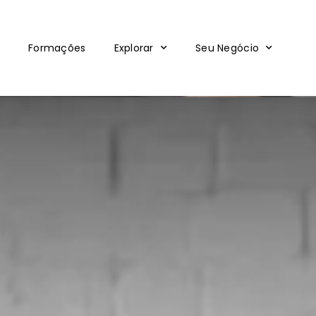
Formações
Explorar
Seu Negócio