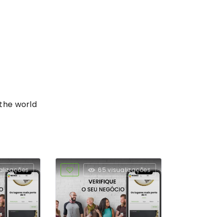
 the world
alizações
65 visualizações