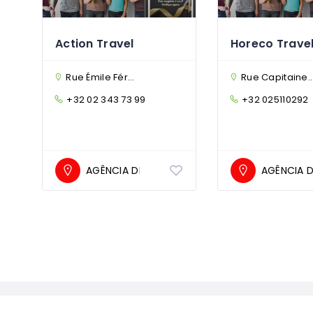
Action Travel
Horeco Trave
Rue Émile Féron 168, 1060 Saint-Gilles, Belgium
Rue Capitaine Crespel 18, 1050 Ixelles, Bruxelles, Belgium
+32 02 343 73 99
+32 025110292
AGÊNCIA DE VIAGENS
AGÊNCIA D