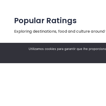
Popular Ratings
Exploring destinations, food and culture around
Utilizamos cookies para garantir que lhe proporcion
31 visualizações
26 visu
Action Travel
Horeco Trave