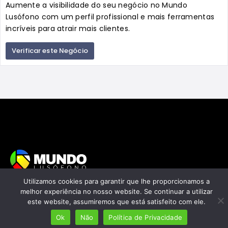
Aumente a visibilidade do seu negócio no Mundo
Lusófono com um perfil profissional e mais ferramentas
incríveis para atrair mais clientes.
Verificar este Negócio
Utilizamos cookies para garantir que lhe proporcionamos a
Mais de 7 milhões de lusófonos
melhor experiência no nosso website. Se continuar a utilizar
este website, assumiremos que está satisfeito com ele.
Mais de 2000 lugares cadastrados
Ok
Não
Política de Privacidade
Presença em 8 países