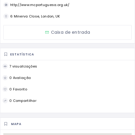
http://www.mcportuguesa.org.uk/
6 Minerva Close, London, UK
Caixa de entrada
ESTATÍSTICA
7 visualizações
0 Avaliação
0 Favorito
0 Compartilhar
MAPA