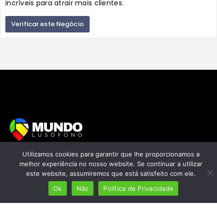
incríveis para atrair mais clientes.
Verificar este Negócio
Utilizamos cookies para garantir que lhe proporcionamos a
Mais de 7 milhões de lusófonos
melhor experiência no nosso website. Se continuar a utilizar
Mais de 2000 lugares cadastrados
este website, assumiremos que está satisfeito com ele.
Presença em 8 países
Ok
Não
Política de Privacidade
Links úteis