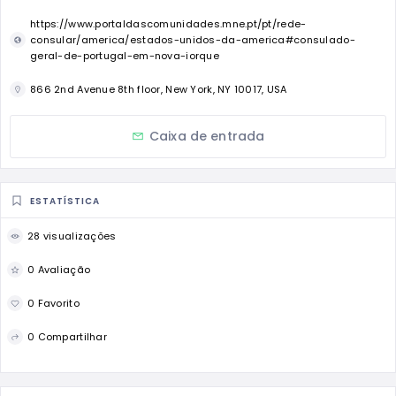
https://www.portaldascomunidades.mne.pt/pt/rede-
consular/america/estados-unidos-da-america#consulado-
geral-de-portugal-em-nova-iorque
866 2nd Avenue 8th floor, New York, NY 10017, USA
Caixa de entrada
ESTATÍSTICA
28 visualizações
0 Avaliação
0 Favorito
0 Compartilhar