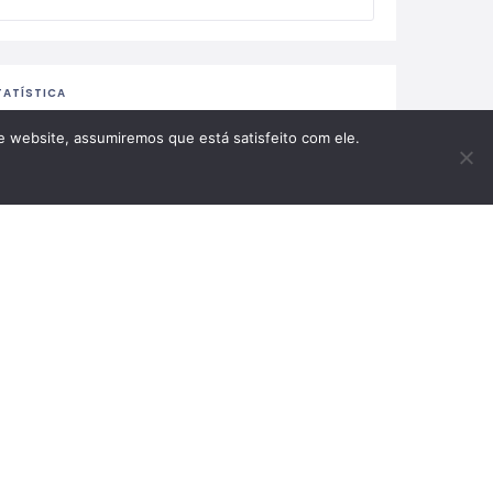
TATÍSTICA
te website, assumiremos que está satisfeito com ele.
6 visualizações
0 Avaliação
0 Favorito
0 Compartilhar
APA