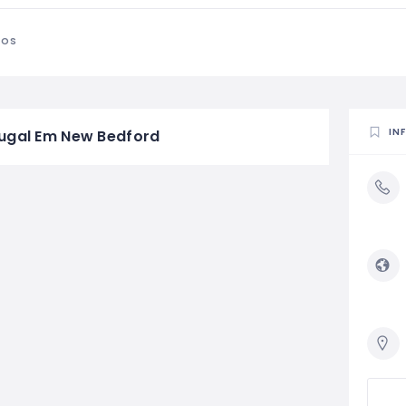
TOS
IN
ugal Em New Bedford