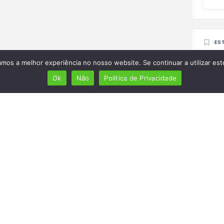
ES
amos a melhor experiência no nosso website. Se continuar a utilizar es
Ok
Não
Política de Privacidade
M