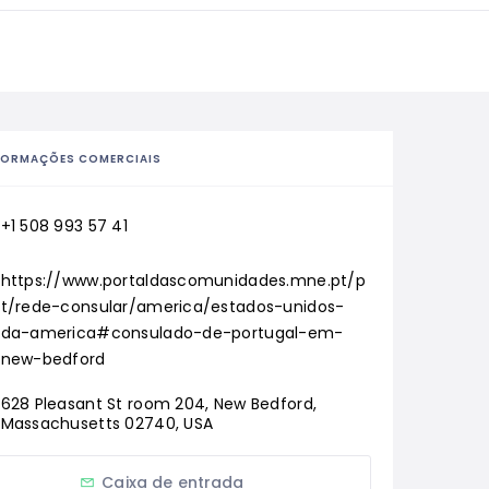
FORMAÇÕES COMERCIAIS
+1 508 993 57 41
https://www.portaldascomunidades.mne.pt/p
t/rede-consular/america/estados-unidos-
da-america#consulado-de-portugal-em-
new-bedford
628 Pleasant St room 204, New Bedford, 
Massachusetts 02740, USA
Caixa de entrada