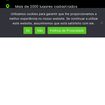
Mais de 2000 lugares cadastrados
Utilizamos cookies para garantir que lhe proporcionamos a
Presença em 8 países
melhor experiência no nosso website. Se continuar a utilizar
Links úteis
este website, assumiremos que está satisfeito com ele.
Ok
Não
Política de Privacidade
Início
Ver planos
Termos e condições
Política de Privacidade
Fale Connosco
ola@mundolusofono.com
Copyright © 2024 Mundo Lusófono® Marca
Operacionalizada por
In Digi