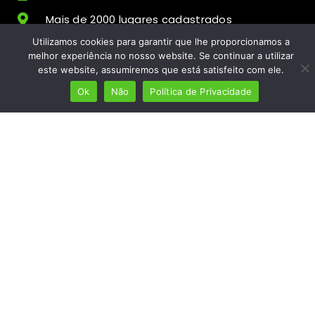
Mais de 2000 lugares cadastrados
Utilizamos cookies para garantir que lhe proporcionamos a
Presença em 8 países
melhor experiência no nosso website. Se continuar a utilizar
Links úteis
este website, assumiremos que está satisfeito com ele.
Ok
Não
Política de Privacidade
Início
Ver planos
Termos e condições
Política de Privacidade
Fale Connosco
ola@mundolusofono.com
Copyright © 2024 Mundo Lusófono® Marca
Operacionalizada por
In Digi