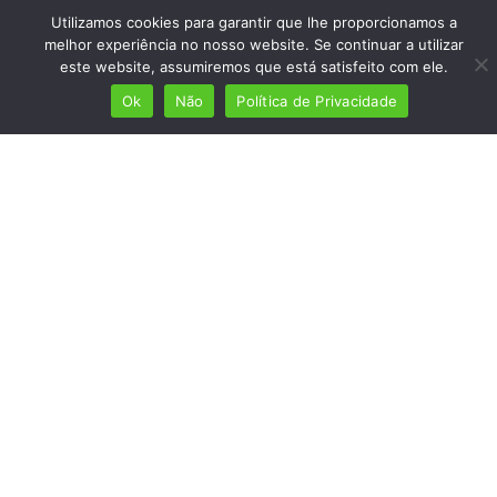
Presença em 8 países
Utilizamos cookies para garantir que lhe proporcionamos a
melhor experiência no nosso website. Se continuar a utilizar
Links úteis
este website, assumiremos que está satisfeito com ele.
Início
Ok
Não
Política de Privacidade
Ver planos
Termos e condições
Política de Privacidade
Fale Connosco
ola@mundolusofono.com
Copyright © 2024 Mundo Lusófono® Marca
Operacionalizada por
In Digi