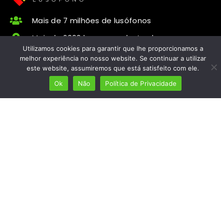
Mais de 7 milhões de lusófonos
Mais de 2000 lugares cadastrados
Utilizamos cookies para garantir que lhe proporcionamos a
Presença em 8 países
melhor experiência no nosso website. Se continuar a utilizar
este website, assumiremos que está satisfeito com ele.
Links úteis
Ok
Não
Política de Privacidade
Início
Ver planos
Termos e condições
Política de Privacidade
Fale Connosco
ola@mundolusofono.com
Copyright © 2024 Mundo Lusófono® Marca