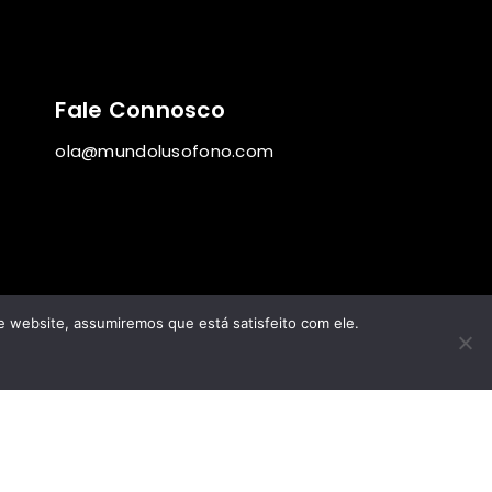
Fale Connosco
ola@mundolusofono.com
te website, assumiremos que está satisfeito com ele.
In Digi