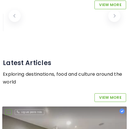
VIEW MORE
40 Rue de Belvaux, 4025 Esch-sur-Alzette
+352 55 57 29
Cabeleireiro Masculino
Latest Articles
Exploring destinations, food and culture around the
world
VIEW MORE
Ligue para nós