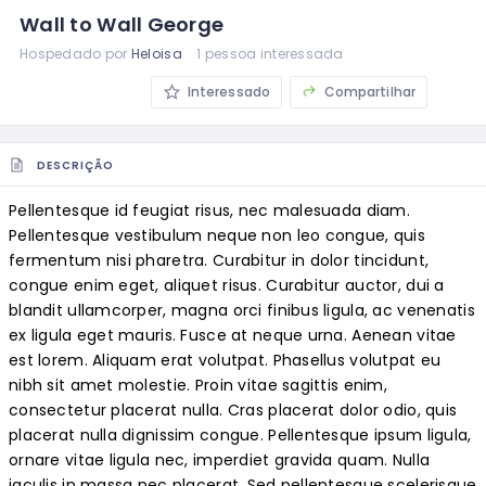
Wall to Wall George
Hospedado por
Heloisa
1 pessoa interessada
Interessado
Compartilhar
DESCRIÇÃO
Pellentesque id feugiat risus, nec malesuada diam.
Pellentesque vestibulum neque non leo congue, quis
fermentum nisi pharetra. Curabitur in dolor tincidunt,
congue enim eget, aliquet risus. Curabitur auctor, dui a
blandit ullamcorper, magna orci finibus ligula, ac venenatis
ex ligula eget mauris. Fusce at neque urna. Aenean vitae
est lorem. Aliquam erat volutpat. Phasellus volutpat eu
nibh sit amet molestie. Proin vitae sagittis enim,
consectetur placerat nulla. Cras placerat dolor odio, quis
placerat nulla dignissim congue. Pellentesque ipsum ligula,
ornare vitae ligula nec, imperdiet gravida quam. Nulla
iaculis in massa nec placerat. Sed pellentesque scelerisque