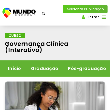
Adicionar Publicação
Entrar
CURSO
Governança Clínica
(Interativo)
Início
Graduação
Pós-graduação